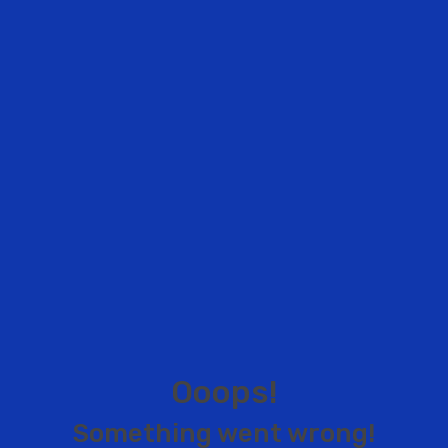
O
o
o
p
s
!
S
o
m
e
t
h
i
n
g
w
e
n
t
w
r
o
n
g
!