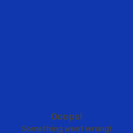
O
o
o
p
s
!
S
o
m
e
t
h
i
n
g
w
e
n
t
w
r
o
n
g
!