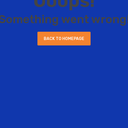
O
o
o
p
s
!
S
o
m
e
t
h
i
n
g
w
e
n
t
w
r
o
n
g
B
A
C
K
T
O
H
O
M
E
P
A
G
E