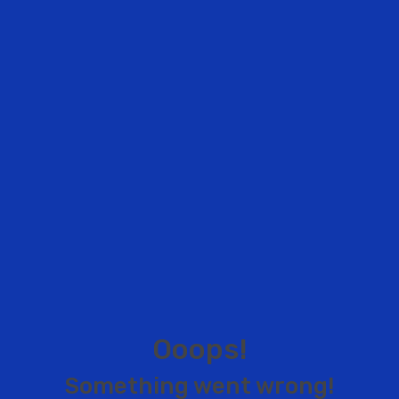
O
o
o
p
s
!
S
o
m
e
t
h
i
n
g
w
e
n
t
w
r
o
n
g
!