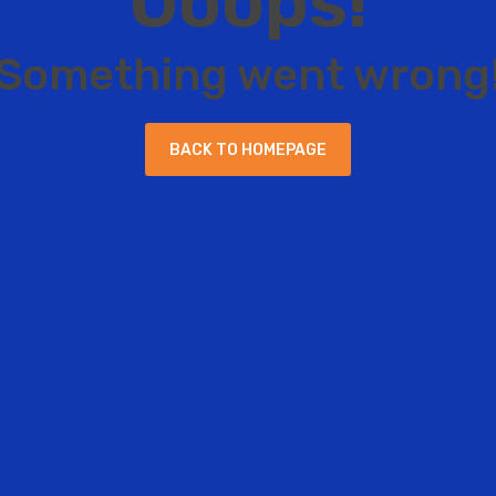
O
o
o
p
s
!
S
o
m
e
t
h
i
n
g
w
e
n
t
w
r
o
n
g
B
A
C
K
T
O
H
O
M
E
P
A
G
E