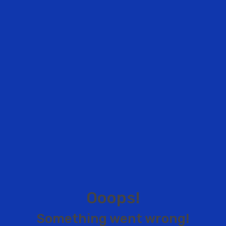
O
o
o
p
s
!
S
o
m
e
t
h
i
n
g
w
e
n
t
w
r
o
n
g
!