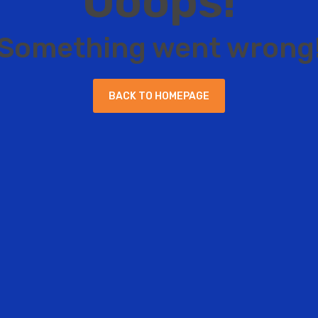
O
o
o
p
s
!
S
o
m
e
t
h
i
n
g
w
e
n
t
w
r
o
n
g
B
A
C
K
T
O
H
O
M
E
P
A
G
E