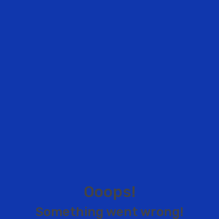
O
o
o
p
s
!
S
o
m
e
t
h
i
n
g
w
e
n
t
w
r
o
n
g
!