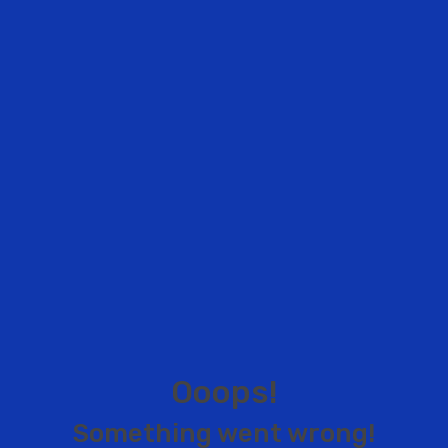
O
o
o
p
s
!
S
o
m
e
t
h
i
n
g
w
e
n
t
w
r
o
n
g
!