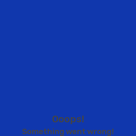
O
o
o
p
s
!
S
o
m
e
t
h
i
n
g
w
e
n
t
w
r
o
n
g
!