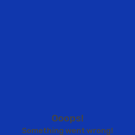
O
o
o
p
s
!
S
o
m
e
t
h
i
n
g
w
e
n
t
w
r
o
n
g
!