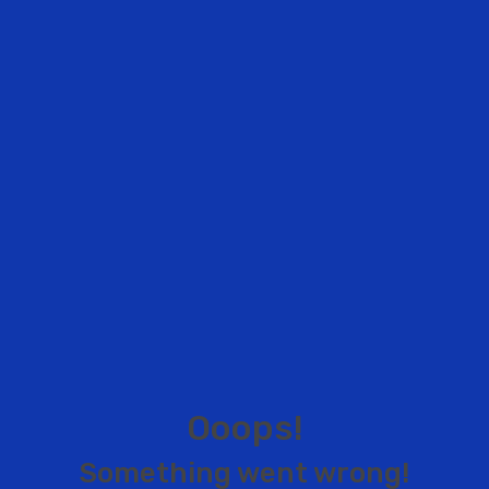
O
o
o
p
s
!
S
o
m
e
t
h
i
n
g
w
e
n
t
w
r
o
n
g
!