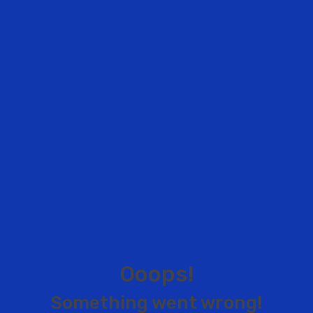
O
o
o
p
s
!
S
o
m
e
t
h
i
n
g
w
e
n
t
w
r
o
n
g
!