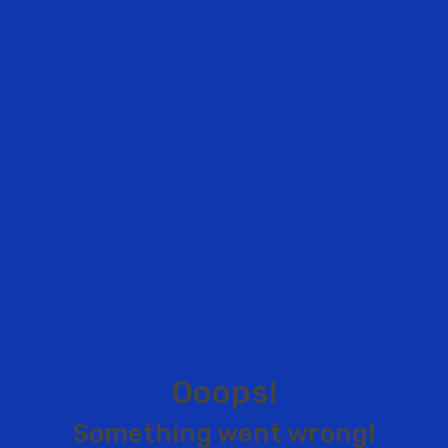
O
o
o
p
s
!
S
o
m
e
t
h
i
n
g
w
e
n
t
w
r
o
n
g
!