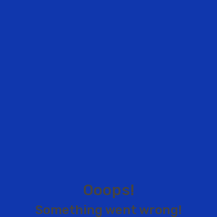
O
o
o
p
s
!
S
o
m
e
t
h
i
n
g
w
e
n
t
w
r
o
n
g
!