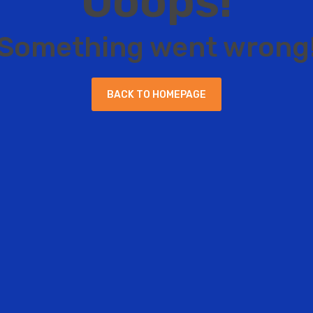
O
o
o
p
s
!
S
o
m
e
t
h
i
n
g
w
e
n
t
w
r
o
n
g
B
A
C
K
T
O
H
O
M
E
P
A
G
E