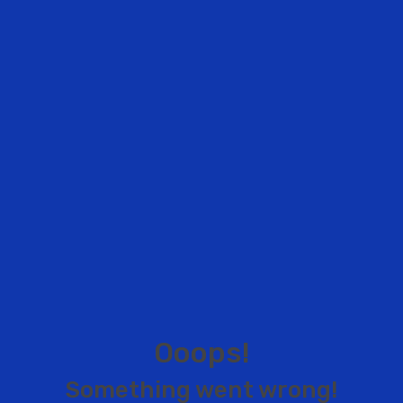
O
o
o
p
s
!
S
o
m
e
t
h
i
n
g
w
e
n
t
w
r
o
n
g
!