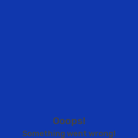
O
o
o
p
s
!
S
o
m
e
t
h
i
n
g
w
e
n
t
w
r
o
n
g
!