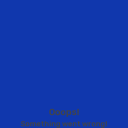
O
o
o
p
s
!
S
o
m
e
t
h
i
n
g
w
e
n
t
w
r
o
n
g
!