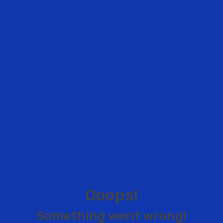
O
o
o
p
s
!
S
o
m
e
t
h
i
n
g
w
e
n
t
w
r
o
n
g
!