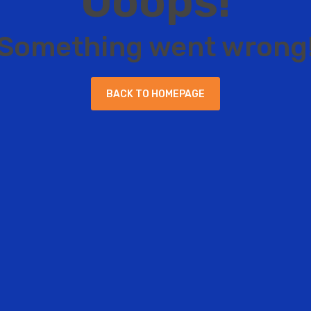
O
o
o
p
s
!
S
o
m
e
t
h
i
n
g
w
e
n
t
w
r
o
n
g
B
A
C
K
T
O
H
O
M
E
P
A
G
E