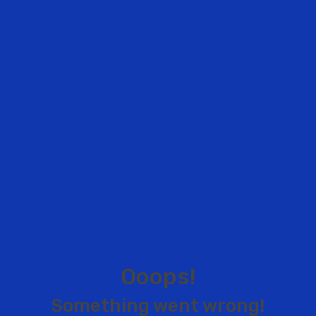
O
o
o
p
s
!
S
o
m
e
t
h
i
n
g
w
e
n
t
w
r
o
n
g
!