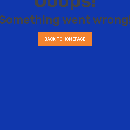
O
o
o
p
s
!
S
o
m
e
t
h
i
n
g
w
e
n
t
w
r
o
n
g
B
A
C
K
T
O
H
O
M
E
P
A
G
E