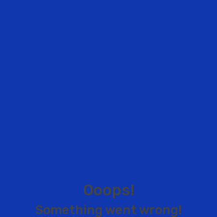
O
o
o
p
s
!
S
o
m
e
t
h
i
n
g
w
e
n
t
w
r
o
n
g
!