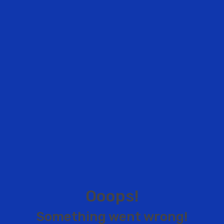
O
o
o
p
s
!
S
o
m
e
t
h
i
n
g
w
e
n
t
w
r
o
n
g
!