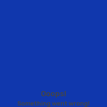
O
o
o
p
s
!
S
o
m
e
t
h
i
n
g
w
e
n
t
w
r
o
n
g
!