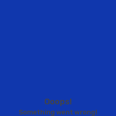
O
o
o
p
s
!
S
o
m
e
t
h
i
n
g
w
e
n
t
w
r
o
n
g
!