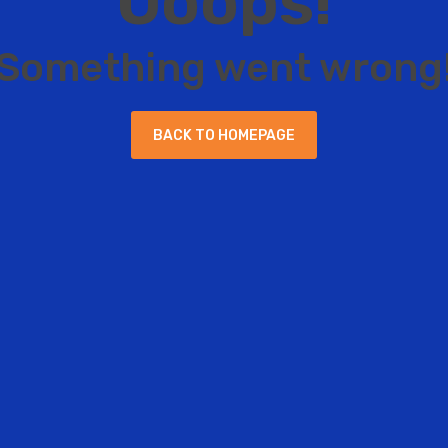
O
o
o
p
s
!
S
o
m
e
t
h
i
n
g
w
e
n
t
w
r
o
n
g
B
A
C
K
T
O
H
O
M
E
P
A
G
E