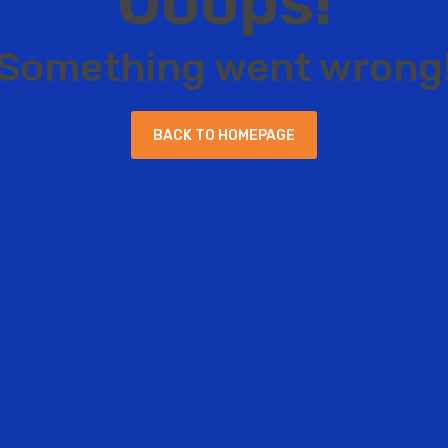
O
o
o
p
s
!
S
o
m
e
t
h
i
n
g
w
e
n
t
w
r
o
n
g
B
A
C
K
T
O
H
O
M
E
P
A
G
E