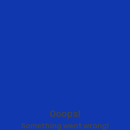
O
o
o
p
s
!
S
o
m
e
t
h
i
n
g
w
e
n
t
w
r
o
n
g
!