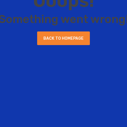
O
o
o
p
s
!
S
o
m
e
t
h
i
n
g
w
e
n
t
w
r
o
n
g
B
A
C
K
T
O
H
O
M
E
P
A
G
E