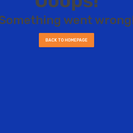
O
o
o
p
s
!
S
o
m
e
t
h
i
n
g
w
e
n
t
w
r
o
n
g
B
A
C
K
T
O
H
O
M
E
P
A
G
E