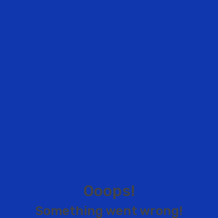
O
o
o
p
s
!
S
o
m
e
t
h
i
n
g
w
e
n
t
w
r
o
n
g
!