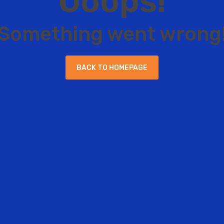
O
o
o
p
s
!
S
o
m
e
t
h
i
n
g
w
e
n
t
w
r
o
n
g
B
A
C
K
T
O
H
O
M
E
P
A
G
E