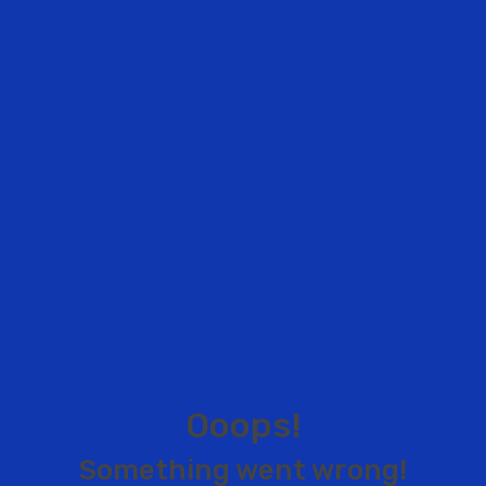
O
o
o
p
s
!
S
o
m
e
t
h
i
n
g
w
e
n
t
w
r
o
n
g
!