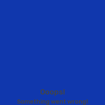
O
o
o
p
s
!
S
o
m
e
t
h
i
n
g
w
e
n
t
w
r
o
n
g
!