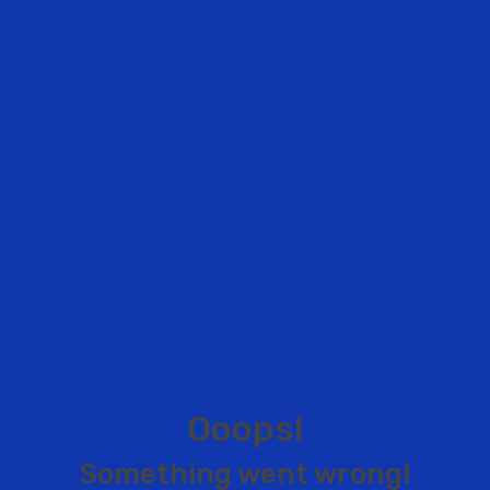
O
o
o
p
s
!
S
o
m
e
t
h
i
n
g
w
e
n
t
w
r
o
n
g
!