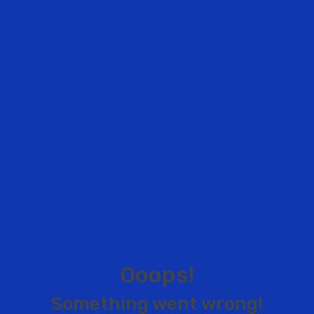
O
o
o
p
s
!
S
o
m
e
t
h
i
n
g
w
e
n
t
w
r
o
n
g
!