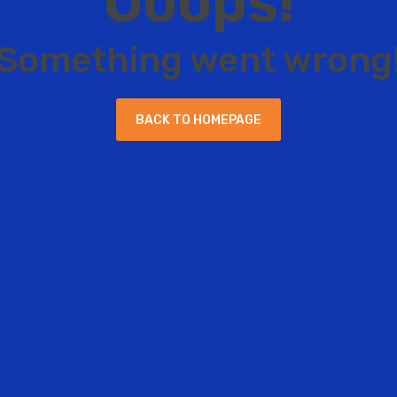
O
o
o
p
s
!
S
o
m
e
t
h
i
n
g
w
e
n
t
w
r
o
n
g
B
A
C
K
T
O
H
O
M
E
P
A
G
E