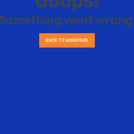
O
o
o
p
s
!
S
o
m
e
t
h
i
n
g
w
e
n
t
w
r
o
n
g
B
A
C
K
T
O
H
O
M
E
P
A
G
E