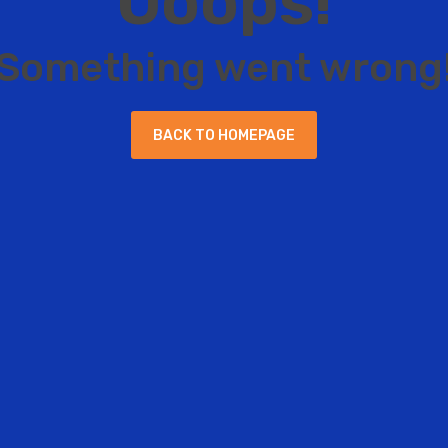
O
o
o
p
s
!
S
o
m
e
t
h
i
n
g
w
e
n
t
w
r
o
n
g
B
A
C
K
T
O
H
O
M
E
P
A
G
E