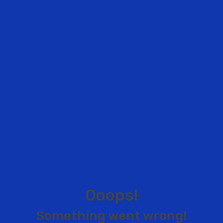
O
o
o
p
s
!
S
o
m
e
t
h
i
n
g
w
e
n
t
w
r
o
n
g
!