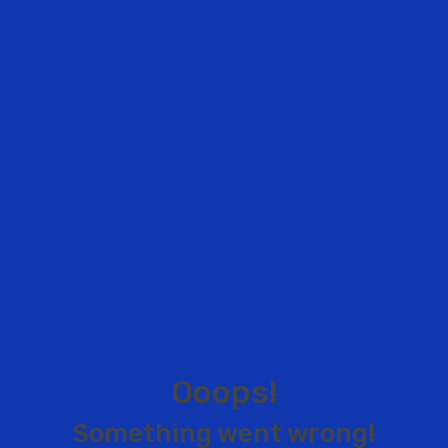
O
o
o
p
s
!
S
o
m
e
t
h
i
n
g
w
e
n
t
w
r
o
n
g
!