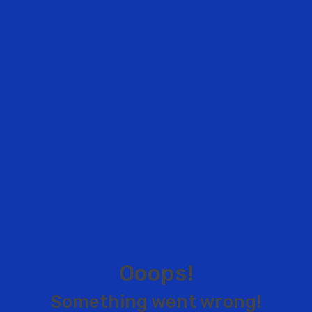
O
o
o
p
s
!
S
o
m
e
t
h
i
n
g
w
e
n
t
w
r
o
n
g
!