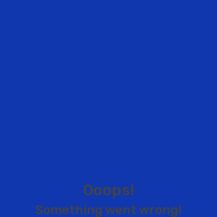
O
o
o
p
s
!
S
o
m
e
t
h
i
n
g
w
e
n
t
w
r
o
n
g
!