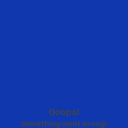
O
o
o
p
s
!
S
o
m
e
t
h
i
n
g
w
e
n
t
w
r
o
n
g
!