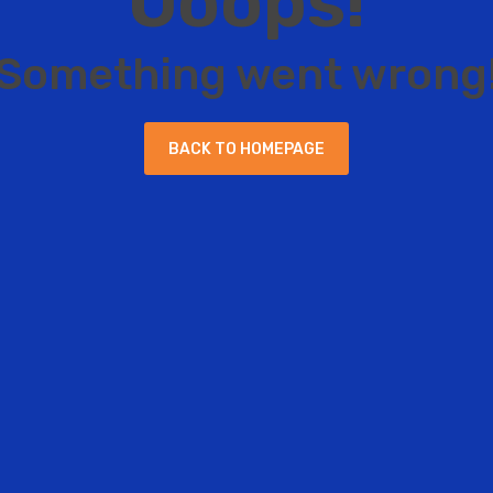
O
o
o
p
s
!
S
o
m
e
t
h
i
n
g
w
e
n
t
w
r
o
n
g
B
A
C
K
T
O
H
O
M
E
P
A
G
E