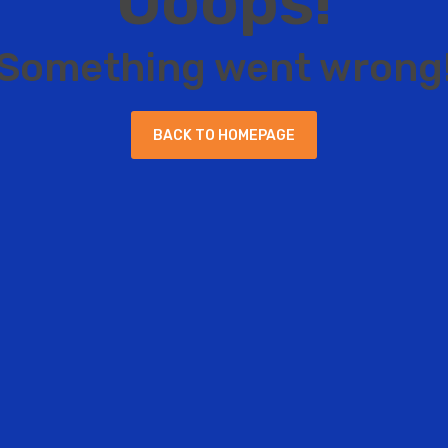
O
o
o
p
s
!
S
o
m
e
t
h
i
n
g
w
e
n
t
w
r
o
n
g
B
A
C
K
T
O
H
O
M
E
P
A
G
E