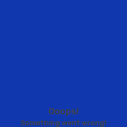
O
o
o
p
s
!
S
o
m
e
t
h
i
n
g
w
e
n
t
w
r
o
n
g
!