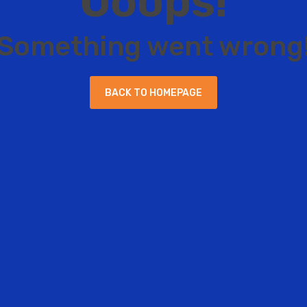
O
o
o
p
s
!
S
o
m
e
t
h
i
n
g
w
e
n
t
w
r
o
n
g
B
A
C
K
T
O
H
O
M
E
P
A
G
E